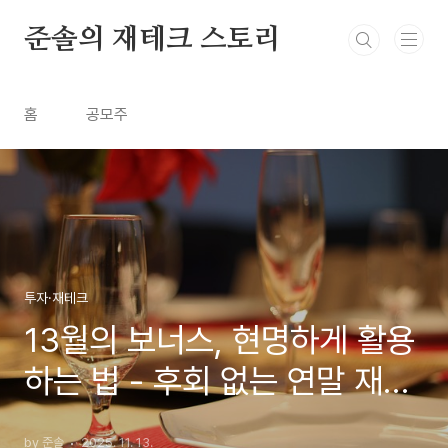
본문 바로가기
준솔의 재테크 스토리
홈
공모주
투자·재테크
13월의 보너스, 현명하게 활용
하는 법 - 후회 없는 연말 재테
크 가이드
by 준솔
2025. 11. 13.