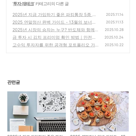
'
투자·재테크
' 카테고리의 다른 글
2025년 지금 가입하기 좋은 파킹통장 5종 금
2025.11.14
리 비교
2025 연말정산 완벽 가이드 - 13월의 보너스
(0)
2025.11.13
만들기
2025년 시장의 승자는 누구? 반도체와 함께
(1)
2025.10.28
오를 차기 주도주
금 투자 시 김치 프리미엄 확인 방법｜안전한
(0)
2025.10.24
금 투자 전략
고수익 투자자를 위한 공격형 포트폴리오 가이
(0)
2025.10.22
드｜주식·비트코인·금·채권
(0)
관련글