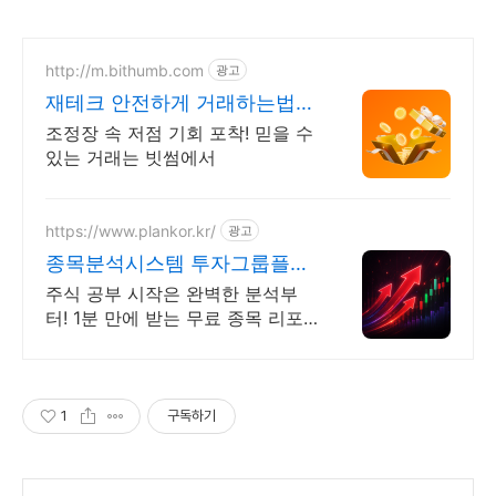
http://m.bithumb.com
광고
재테크 안전하게 거래하는법
신규 가입 시 5만원 혜택
조정장 속 저점 기회 포착! 믿을 수
있는 거래는 빗썸에서
https://www.plankor.kr/
광고
종목분석시스템 투자그룹플랜
가입즉시 무료리포트 100%
주식 공부 시작은 완벽한 분석부
터! 1분 만에 받는 무료 종목 리포
트 신청하기
1
구독하기