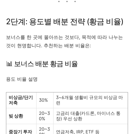
2단계: 용도별 배분 전략 (황금 비율)
보너스를 한 곳에 몰아쓰는 것보다, 목적에 따라 나누는
것이 현명합니다. 추천하는 배분 비율은:
📊 보너스 배분 황금 비율
용도 비율 설명
비상금/단기
3~6개월 생활비 규모의 비상금 마
30%
저축
련
20~3
고금리 대출(카드론, 마이너스 통
빚 상환
0%
장) 우선 상환
20~3
중장기 투자
연금저축, IRP, ETF 등